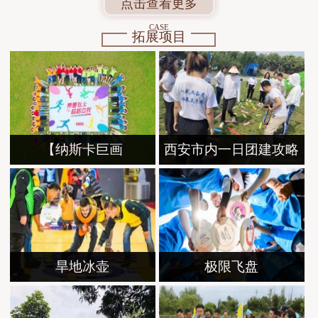
点击查看更多
CASE
拓展项目
【纳斯卡巨画
西安市内一日团建攻略
旱地冰壶
极限飞盘