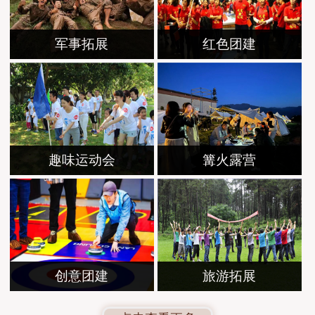
联系我们
军事拓展
红色团建
打靶装备
趣味运动会
篝火露营
创意团建
旅游拓展