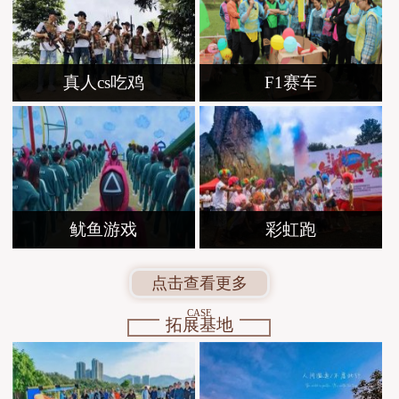
真人cs吃鸡
F1赛车
鱿鱼游戏
彩虹跑
点击查看更多
CASE
拓展基地