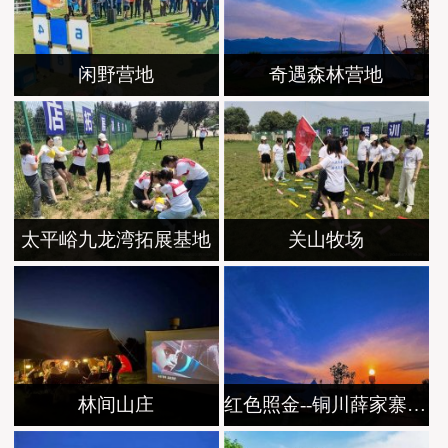
闲野营地
奇遇森林营地
太平峪九龙湾拓展基地
关山牧场
林间山庄
红色照金--铜川薛家寨革命遗址