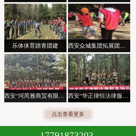
乐体体育踏青团建
西安众城集团拓展团建活动
西安“珂芮雅商贸有限公司”第二分队团
西安“华正律恒法律服务团队”2019团建活
点击查看更多
17791873203