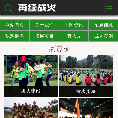



首页
关于我们
网站首页
关于我们
新闻资讯
拓展训练
新闻资讯
吃鸡装备
拓展项目
真人cs
成功案例
CASE
拓展训练
拓展训练
吃鸡装备
拓展项目
真人cs
团队建设
素质拓展
成功案例
拓展方案